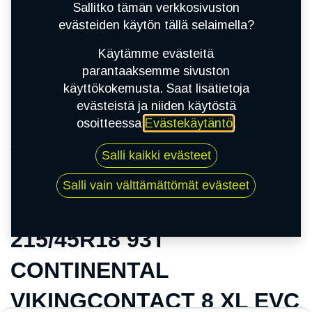
Sallitko tämän verkkosivuston
evästeiden käytön tällä selaimella?
Käytämme evästeitä
parantaaksemme sivuston
käyttökokemusta. Saat lisätietoja
evästeistä ja niiden käytöstä
osoitteessa
Evästekäytäntö
.
Kauppa
Salli kaikki evästeet
215/45R18 93T CONTINENTAL
VIKINGCONTACT 8 XL EVC
Salli vain välttämättömät evästeet
215/45R18 93T
CONTINENTAL
VIKINGCONTACT 8 XL EVC