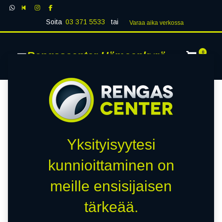
Soita
03 371 5533
tai
Varaa aika verk​​​​ossa
Rengascenter Hämeenkyrö
0
Yksityisyytesi
kunnioittaminen on
meille ensisijaisen
tärkeää.