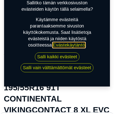
Sallitko tämän verkkosivuston
evästeiden käytön tällä selaimella?
Käytämme evästeitä
parantaaksemme sivuston
käyttökokemusta. Saat lisätietoja
evästeistä ja niiden käytöstä
osoitteessa
Evästekäytäntö
.
Kauppa
Salli kaikki evästeet
195/55R16 91T CONTINENTAL
VIKINGCONTACT 8 XL EVC
Salli vain välttämättömät evästeet
195/55R16 91T
CONTINENTAL
VIKINGCONTACT 8 XL EVC