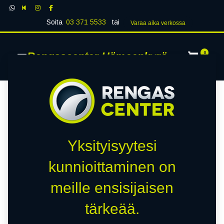
Soita
03 371 5533
tai
Varaa aika verk​​​​ossa
Rengascenter Hämeenkyrö
0
Yksityisyytesi
kunnioittaminen on
meille ensisijaisen
tärkeää.