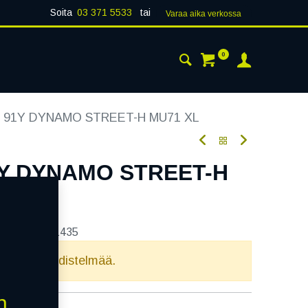
Soita
03 371 5533
tai
Varaa aika verk​​​​ossa
0
 24H
AJANKOHTAISTA
YHTEYSTIEDOT
7 91Y DYNAMO STREET-H MU71 XL
1Y DYNAMO STREET-H
tekoodi:
241435
elvollista yhdistelmää.
n