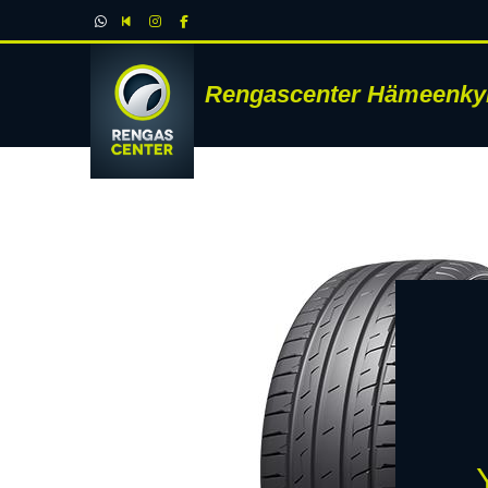
Rengascenter Hämeenky
RENK