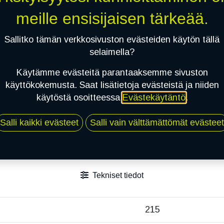
Jaa
meille ensisijaisen tärkeää.
Toimitusehdot
Sallitko tämän verkkosivuston evästeiden käytön tällä
selaimella?
Käytämme evästeitä parantaaksemme sivuston
käyttökokemusta. Saat lisätietoja evästeistä ja niiden
käytöstä osoitteessa
Evästekäytäntö
.
Salli kaikki evästeet
Salli vain välttämättömät evästeet
Tekniset tiedot
215