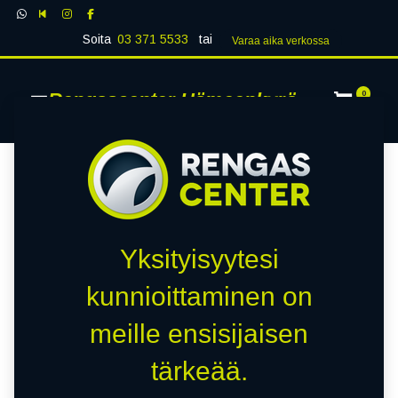
Soita
03 371 5533
tai
Varaa aika verk​​​​ossa
Rengascenter Hämeenkyrö
0
Yksityisyytesi
kunnioittaminen on
meille ensisijaisen
tärkeää.