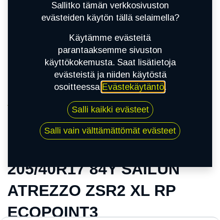
Sallitko tämän verkkosivuston
evästeiden käytön tällä selaimella?
Käytämme evästeitä
parantaaksemme sivuston
käyttökokemusta. Saat lisätietoja
evästeistä ja niiden käytöstä
osoitteessa
Evästekäytäntö
.
Kauppa
Salli kaikki evästeet
205/40R17 84Y SAILUN ATREZZO ZSR2 XL RP
ECOPOINT3
Salli vain välttämättömät evästeet
205/40R17 84Y SAILUN
ATREZZO ZSR2 XL RP
ECOPOINT3