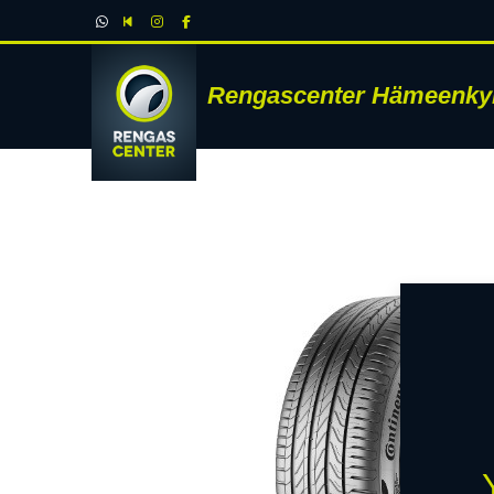
Rengascenter Hämeenky
RENK