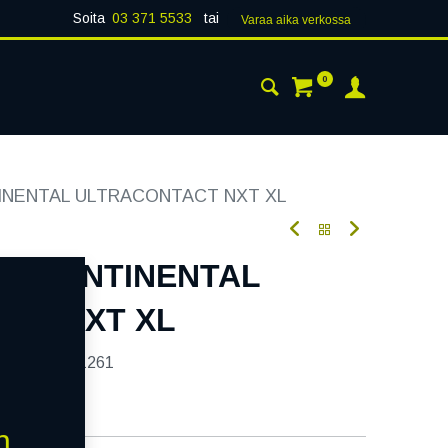
Soita
03 371 5533
tai
Varaa aika verk​​​​ossa
0
 24H
AJANKOHTAISTA
YHTEYSTIEDOT
TINENTAL ULTRACONTACT NXT XL
6W CONTINENTAL
CT NXT XL
tekoodi:
241261
n