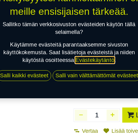
Toimittajilla (Varasto
meille ensisijaisen tärkeää.
Toimitusaika:
3 arkip
Sallitko tämän verkkosivuston evästeiden käytön tällä
Asennuspalvelu
selaimella?
Käytämme evästeitä parantaaksemme sivuston
käyttökokemusta. Saat lisätietoja evästeistä ja niiden
Mikäli valitset asennuksen, pä
käytöstä osoitteessa
Evästekäytäntö
.
1
X 215/50R18 96W CONTINENTAL 
Salli kaikki evästeet
Salli vain välttämättömät evästeet
EI ASENNUSTA
Vertaa
Lisää toivel