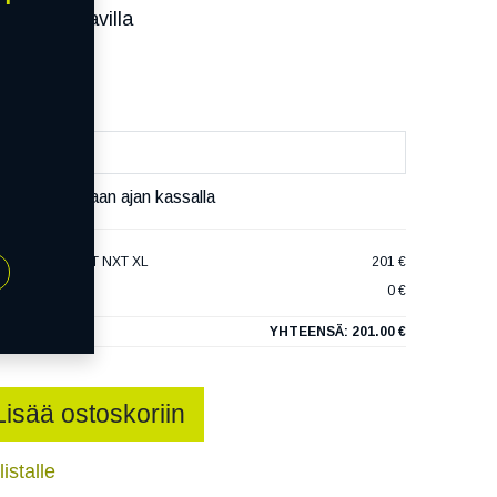
ssa):
Saatavilla
äivää
äset varaamaan ajan kassalla
ULTRACONTACT NXT XL
201 €
0 €
YHTEENSÄ:
201.00 €
Lisää ostoskoriin
istalle