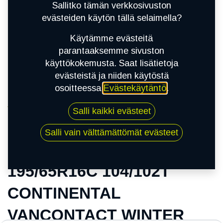
Sallitko tämän verkkosivuston
evästeiden käytön tällä selaimella?
Käytämme evästeitä
parantaaksemme sivuston
käyttökokemusta. Saat lisätietoja
evästeistä ja niiden käytöstä
osoitteessa
Evästekäytäntö
.
Kauppa
Salli kaikki evästeet
195/65R16C 104/102T CONTINENTAL
VANCONTACT WINTER EVC
Salli vain välttämättömät evästeet
195/65R16C 104/102T
CONTINENTAL
VANCONTACT WINTER