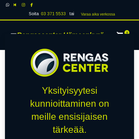
Soita
03 371 5533
tai
Varaa aika verk​​​​ossa
Rengascenter Hämeenkyrö
0
Yksityisyytesi
kunnioittaminen on
meille ensisijaisen
tärkeää.