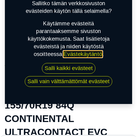
Sallitko tämän verkkosivuston
evästeiden käytön tällä selaimella?
Käytämme evästeitä
parantaaksemme sivuston
käyttökokemusta. Saat lisätietoja
evästeistä ja niiden käytöstä
osoitteessa
Evästekäytäntö
.
Kauppa
Salli kaikki evästeet
155/70R19 84Q CONTINENTAL
ULTRACONTACT EVC
Salli vain välttämättömät evästeet
155/70R19 84Q
CONTINENTAL
ULTRACONTACT EVC