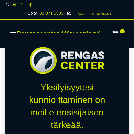
Soita
03 371 5533
tai
Varaa aika verk​​​​ossa
Rengascenter Hämeenkyrö
0
Yksityisyytesi
kunnioittaminen on
meille ensisijaisen
tärkeää.