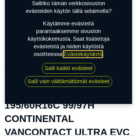
Sallitko tämän verkkosivuston
evästeiden käytön tällä selaimella?
Käytämme evästeitä
parantaaksemme sivuston
käyttökokemusta. Saat lisätietoja
evästeistä ja niiden käytöstä
osoitteessa
Evästekäytäntö
.
Kauppa
Salli kaikki evästeet
195/60R16C 99/97H CONTINENTAL
VANCONTACT ULTRA EVC
Salli vain välttämättömät evästeet
195/60R16C 99/97H
CONTINENTAL
VANCONTACT ULTRA EVC