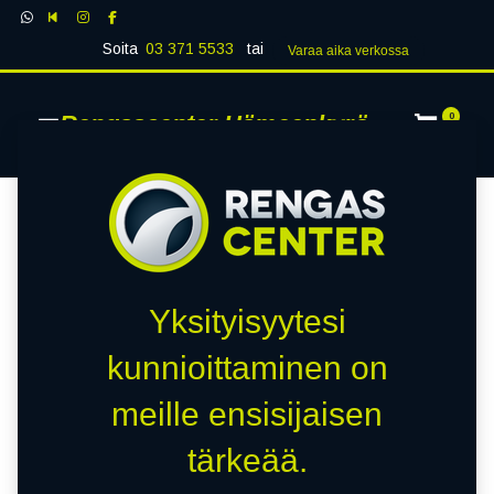
Soita
03 371 5533
tai
Varaa aika verk​​​​ossa
Rengascenter Hämeenkyrö
0
Yksityisyytesi
kunnioittaminen on
meille ensisijaisen
tärkeää.