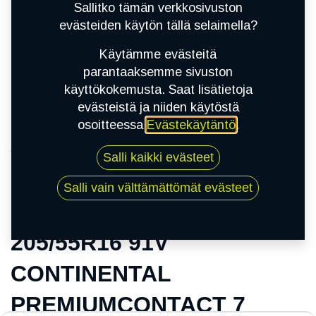
Sallitko tämän verkkosivuston
evästeiden käytön tällä selaimella?
Käytämme evästeitä
parantaaksemme sivuston
käyttökokemusta. Saat lisätietoja
evästeistä ja niiden käytöstä
osoitteessa
Evästekäytäntö
.
Kauppa
Salli kaikki evästeet
205/55R16 91V CONTINENTAL
PREMIUMCONTACT 7
Salli vain välttämättömät evästeet
205/55R16 91V
CONTINENTAL
PREMIUMCONTACT 7