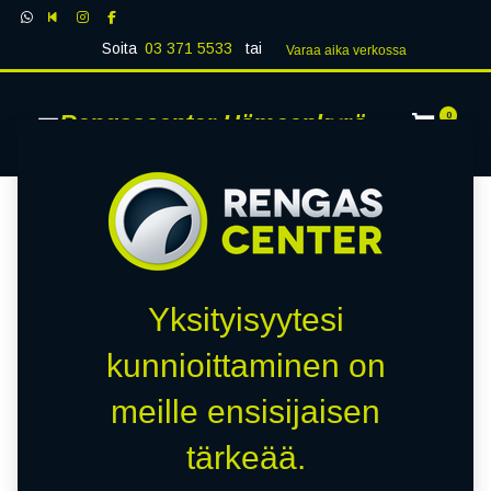
Soita
03 371 5533
tai
Varaa aika verk​​​​ossa
Rengascenter Hämeenkyrö
0
Yksityisyytesi
kunnioittaminen on
meille ensisijaisen
tärkeää.