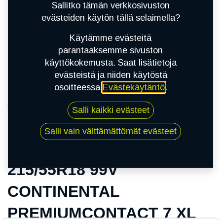
Sallitko tämän verkkosivuston
evästeiden käytön tällä selaimella?
Käytämme evästeitä
parantaaksemme sivuston
käyttökokemusta. Saat lisätietoja
evästeistä ja niiden käytöstä
osoitteessa
Evästekäytäntö
.
Kauppa
Salli kaikki evästeet
215/55R18 99V CONTINENTAL
PREMIUMCONTACT 7 XL
Salli vain välttämättömät evästeet
215/55R18 99V
CONTINENTAL
PREMIUMCONTACT 7 XL