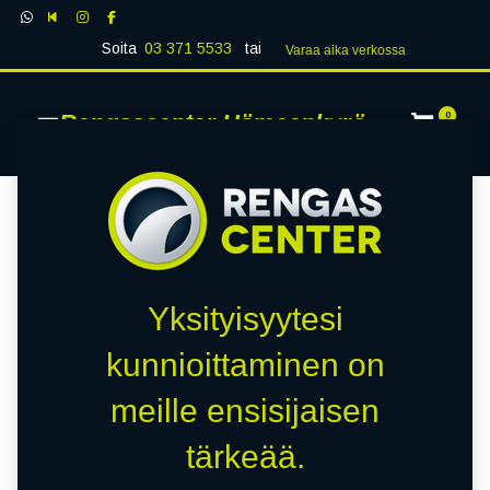
Soita
03 371 5533
tai
Varaa aika verk​​​​ossa
Rengascenter Hämeenkyrö
0
Yksityisyytesi
kunnioittaminen on
meille ensisijaisen
tärkeää.