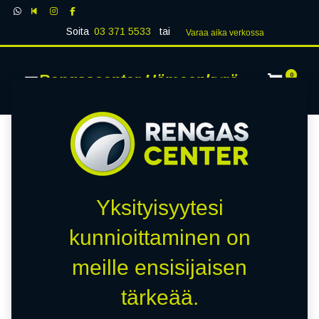
Soita
03 371 5533
tai
Varaa aika verk​​​​ossa
Rengascenter Hämeenkyrö
0
Yksityisyytesi
kunnioittaminen on
meille ensisijaisen
tärkeää.