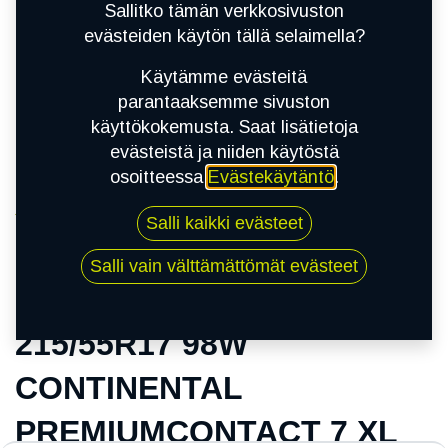
Sallitko tämän verkkosivuston
evästeiden käytön tällä selaimella?
Käytämme evästeitä
parantaaksemme sivuston
käyttökokemusta. Saat lisätietoja
evästeistä ja niiden käytöstä
osoitteessa
Evästekäytäntö
.
Kauppa
Salli kaikki evästeet
215/55R17 98W CONTINENTAL
PREMIUMCONTACT 7 XL
Salli vain välttämättömät evästeet
215/55R17 98W
CONTINENTAL
PREMIUMCONTACT 7 XL