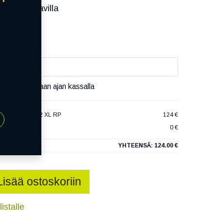
ssa):
Saatavilla
äivää
äset varaamaan ajan kassalla
EXSPORT TH202 XL RP
124 €
0 €
YHTEENSÄ:
124.00 €
Lisää ostoskoriin
istalle