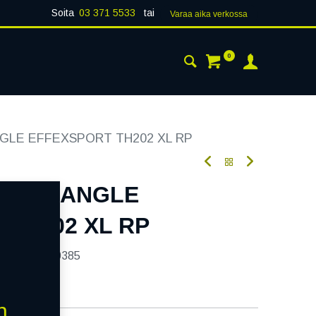
Soita
03 371 5533
tai
Varaa aika verk​​​​ossa
0
 24H
AJANKOHTAISTA
YHTEYSTIEDOT
NGLE EFFEXSPORT TH202 XL RP
9W TRIANGLE
 TH202 XL RP
tekoodi:
240385
n