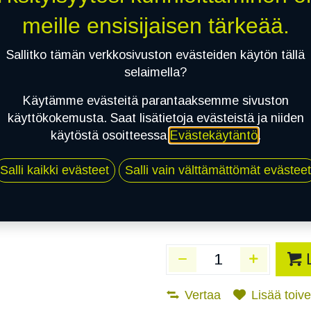
Toimittajilla (Varasto
meille ensisijaisen tärkeää.
Toimitusaika:
8 arkip
Sallitko tämän verkkosivuston evästeiden käytön tällä
Asennuspalvelu
selaimella?
Käytämme evästeitä parantaaksemme sivuston
käyttökokemusta. Saat lisätietoja evästeistä ja niiden
Mikäli valitset asennuksen, pä
käytöstä osoitteessa
Evästekäytäntö
.
1
X 215/55R18 99W TRIANGLE EFF
Salli kaikki evästeet
Salli vain välttämättömät evästeet
EI ASENNUSTA
Vertaa
Lisää toivel