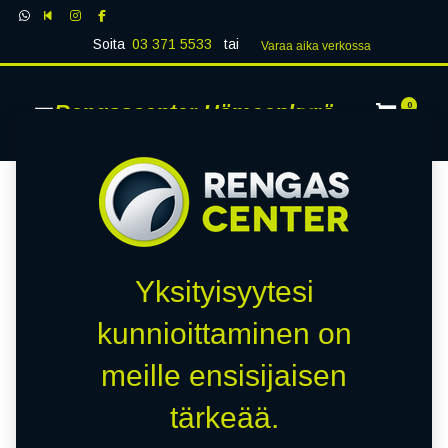
Soita
03 371 5533
tai
Varaa aika verk​​​​ossa
Rengascenter Hämeenkyrö
0
Yksityisyytesi
kunnioittaminen on
meille ensisijaisen
tärkeää.