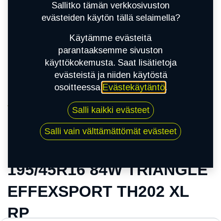
Sallitko tämän verkkosivuston
evästeiden käytön tällä selaimella?
Käytämme evästeitä
parantaaksemme sivuston
käyttökokemusta. Saat lisätietoja
evästeistä ja niiden käytöstä
osoitteessa
Evästekäytäntö
.
Kauppa
Salli kaikki evästeet
195/45R16 84W TRIANGLE EFFEXSPORT
TH202 XL RP
Salli vain välttämättömät evästeet
195/45R16 84W TRIANGLE
EFFEXSPORT TH202 XL
RP