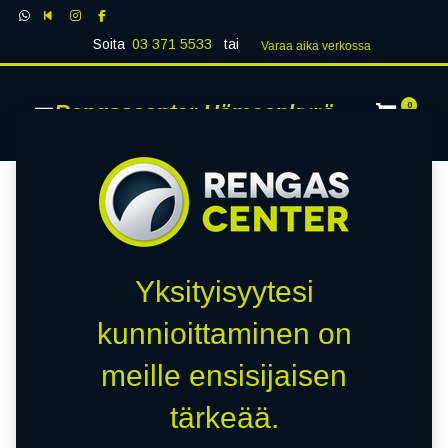
Soita
03 371 5533
tai
Varaa aika verk​​​​ossa
Rengascenter Hämeenkyrö
0
Yksityisyytesi
kunnioittaminen on
meille ensisijaisen
tärkeää.