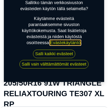
Sallitko tämän verkkosivuston
evästeiden käytön tällä selaimella?
Käytämme evästeitä
parantaaksemme sivuston
käyttökokemusta. Saat lisätietoja
evästeistä ja niiden käytöstä
osoitteessa
Evästekäytäntö
.
Kauppa
Salli kaikki evästeet
205/50R16 91W TRIANGLE RELIAXTOURING
TE307 XL RP
Salli vain välttämättömät evästeet
205/50R16 91W TRIANGLE
RELIAXTOURING TE307 XL
RP