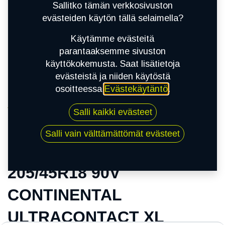
Sallitko tämän verkkosivuston
evästeiden käytön tällä selaimella?
Käytämme evästeitä
parantaaksemme sivuston
käyttökokemusta. Saat lisätietoja
evästeistä ja niiden käytöstä
osoitteessa
Evästekäytäntö
.
Kauppa
Salli kaikki evästeet
205/45R18 90V CONTINENTAL
ULTRACONTACT XL
Salli vain välttämättömät evästeet
205/45R18 90V
CONTINENTAL
ULTRACONTACT XL