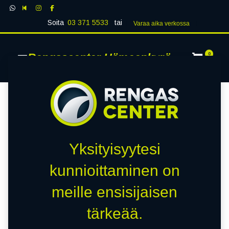
Soita
03 371 5533
tai
Varaa aika verk​​​​ossa
Rengascenter Hämeenkyrö
0
Yksityisyytesi
kunnioittaminen on
meille ensisijaisen
tärkeää.