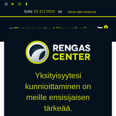
Soita
03 371 5533
tai
Varaa aika verk​​​​ossa
Rengascenter Hämeenkyrö
0
Yksityisyytesi
kunnioittaminen on
meille ensisijaisen
tärkeää.