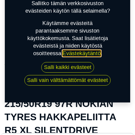
Sallitko tämän verkkosivuston
evästeiden käytön tällä selaimella?
Käytämme evästeitä
parantaaksemme sivuston
käyttökokemusta. Saat lisätietoja
evästeistä ja niiden käytöstä
osoitteessa
Evästekäytäntö
.
Kauppa
Salli kaikki evästeet
215/50R19 97R NOKIAN TYRES
HAKKAPELIITTA R5 XL SILENTDRIVE
Salli vain välttämättömät evästeet
215/50R19 97R NOKIAN
TYRES HAKKAPELIITTA
R5 XL SILENTDRIVE