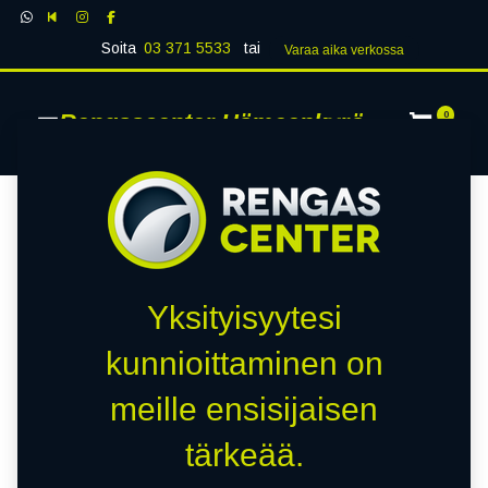
Soita
03 371 5533
tai
Varaa aika verk​​​​ossa
Rengascenter Hämeenkyrö
0
Yksityisyytesi
kunnioittaminen on
meille ensisijaisen
tärkeää.