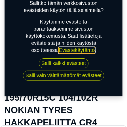
Sallitko tämän verkkosivuston
evästeiden käytön tällä selaimella?
Käytämme evästeitä
parantaaksemme sivuston
käyttökokemusta. Saat lisätietoja
evästeistä ja niiden käytöstä
osoitteessa
Evästekäytäntö
.
Kauppa
Salli kaikki evästeet
195/70R15C 104/102R NOKIAN TYRES
HAKKAPELIITTA CR4
Salli vain välttämättömät evästeet
195/70R15C 104/102R
NOKIAN TYRES
HAKKAPELIITTA CR4