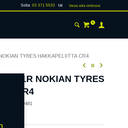
Soita
03 371 5533
tai
Varaa aika verk​​​​ossa
0
 24H
AJANKOHTAISTA
YHTEYSTIEDOT
R NOKIAN TYRES HAKKAPELIITTA CR4
113/111R NOKIAN TYRES
TTA CR4
tekoodi:
239481
n