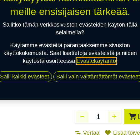
Toimittajilla (Varasto
meille ensisijaisen tärkeää.
Toimitusaika:
3 arkip
Sallitko tämän verkkosivuston evästeiden käytön tällä
Asennuspalvelu
selaimella?
Käytämme evästeitä parantaaksemme sivuston
käyttökokemusta. Saat lisätietoja evästeistä ja niiden
Mikäli valitset asennuksen, pä
käytöstä osoitteessa
Evästekäytäntö
.
1
X 205/75R16C 113/111R NOKIAN 
Salli kaikki evästeet
Salli vain välttämättömät evästeet
EI ASENNUSTA
Vertaa
Lisää toivel