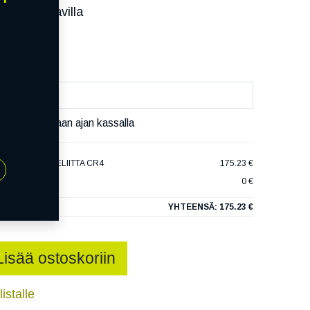
ssa):
Saatavilla
äivää
äset varaamaan ajan kassalla
TYRES HAKKAPELIITTA CR4
175.23 €
0 €
YHTEENSÄ:
175.23 €
Lisää ostoskoriin
istalle