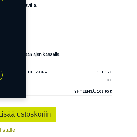
ssa):
Saatavilla
äivää
äset varaamaan ajan kassalla
TYRES HAKKAPELIITTA CR4
161.95 €
0 €
YHTEENSÄ:
161.95 €
Lisää ostoskoriin
istalle