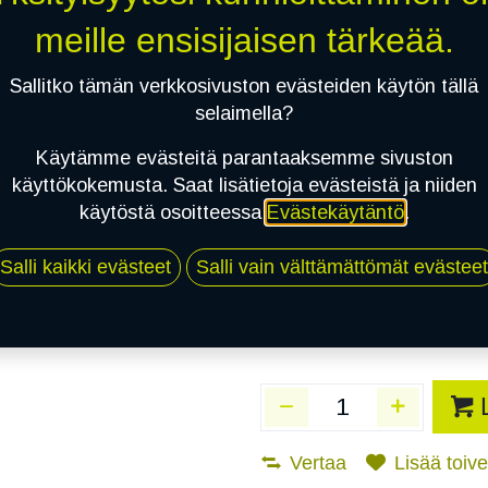
Toimittajilla (Varasto
meille ensisijaisen tärkeää.
Toimitusaika:
3 arkip
Sallitko tämän verkkosivuston evästeiden käytön tällä
Asennuspalvelu
selaimella?
Käytämme evästeitä parantaaksemme sivuston
käyttökokemusta. Saat lisätietoja evästeistä ja niiden
Mikäli valitset asennuksen, pä
käytöstä osoitteessa
Evästekäytäntö
.
1
X 195/75R16C 107/105R NOKIAN 
Salli kaikki evästeet
Salli vain välttämättömät evästeet
EI ASENNUSTA
Vertaa
Lisää toivel