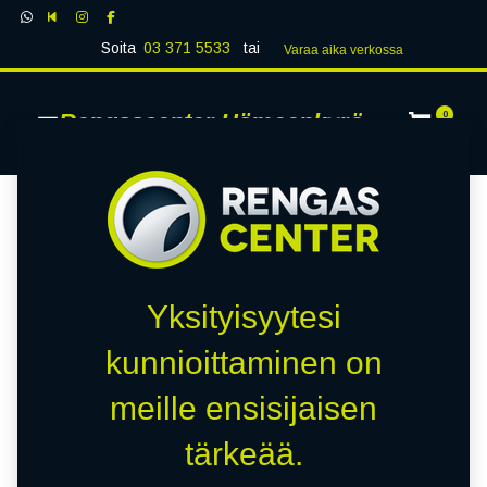
Soita
03 371 5533
tai
Varaa aika verk​​​​ossa
Rengascenter Hämeenkyrö
0
Yksityisyytesi
kunnioittaminen on
meille ensisijaisen
tärkeää.