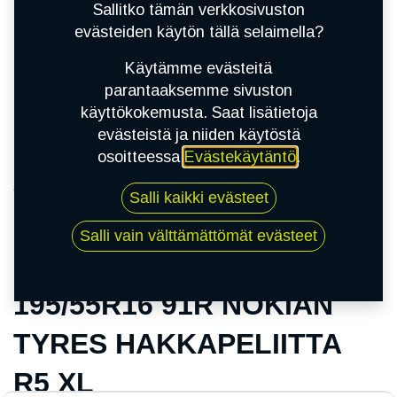
Sallitko tämän verkkosivuston
evästeiden käytön tällä selaimella?
Käytämme evästeitä
parantaaksemme sivuston
käyttökokemusta. Saat lisätietoja
evästeistä ja niiden käytöstä
osoitteessa
Evästekäytäntö
.
Kauppa
Salli kaikki evästeet
195/55R16 91R NOKIAN TYRES
HAKKAPELIITTA R5 XL
Salli vain välttämättömät evästeet
195/55R16 91R NOKIAN
TYRES HAKKAPELIITTA
R5 XL