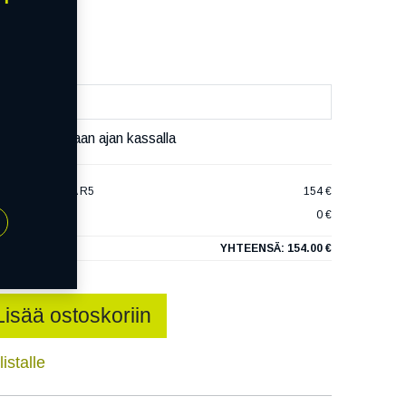
äivää
äset varaamaan ajan kassalla
HAKKAPELIITTA R5
154 €
0 €
YHTEENSÄ:
154.00 €
Lisää ostoskoriin
istalle