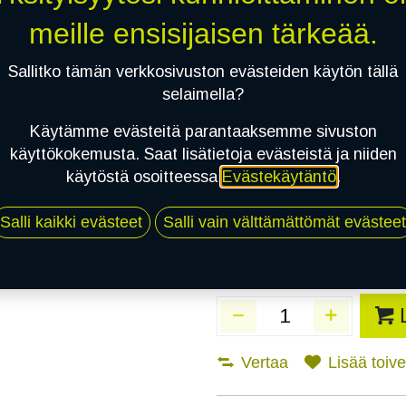
Toimitusaika:
3 arkip
meille ensisijaisen tärkeää.
Asennuspalvelu
Sallitko tämän verkkosivuston evästeiden käytön tällä
selaimella?
Käytämme evästeitä parantaaksemme sivuston
Mikäli valitset asennuksen, pä
käyttökokemusta. Saat lisätietoja evästeistä ja niiden
käytöstä osoitteessa
Evästekäytäntö
.
1
X 185/65R15 88R NOKIAN TYRES 
EI ASENNUSTA
Salli kaikki evästeet
Salli vain välttämättömät evästeet
Vertaa
Lisää toivel