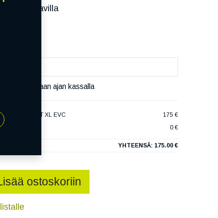
ssa):
Saatavilla
äivää
äset varaamaan ajan kassalla
ULTRACONTACT XL EVC
175 €
0 €
YHTEENSÄ:
175.00 €
Lisää ostoskoriin
istalle