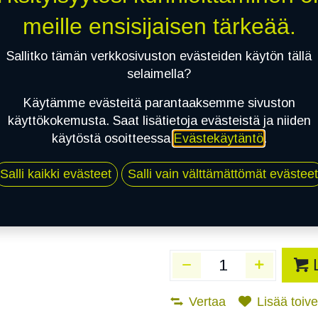
Toimittajilla (Varasto
meille ensisijaisen tärkeää.
Toimitusaika:
3 arkip
Sallitko tämän verkkosivuston evästeiden käytön tällä
Asennuspalvelu
selaimella?
Käytämme evästeitä parantaaksemme sivuston
käyttökokemusta. Saat lisätietoja evästeistä ja niiden
Mikäli valitset asennuksen, pä
käytöstä osoitteessa
Evästekäytäntö
.
1
X 215/50R17 95W CONTINENTAL 
Salli kaikki evästeet
Salli vain välttämättömät evästeet
EI ASENNUSTA
Vertaa
Lisää toivel