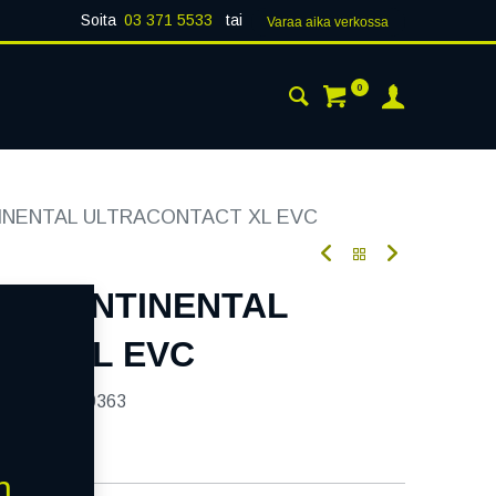
Soita
03 371 5533
tai
Varaa aika verk​​​​ossa
0
 24H
AJANKOHTAISTA
YHTEYSTIEDOT
TINENTAL ULTRACONTACT XL EVC
5W CONTINENTAL
CT XL EVC
tekoodi:
239363
n