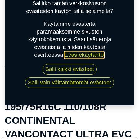
Sallitko tämän verkkosivuston
evästeiden käytön tällä selaimella?
Käytämme evästeitä
parantaaksemme sivuston
käyttökokemusta. Saat lisätietoja
evästeistä ja niiden käytöstä
osoitteessa
Evästekäytäntö
.
Kauppa
Salli kaikki evästeet
195/75R16C 110/108R CONTINENTAL
VANCONTACT ULTRA EVC
Salli vain välttämättömät evästeet
195/75R16C 110/108R
CONTINENTAL
VANCONTACT ULTRA EVC