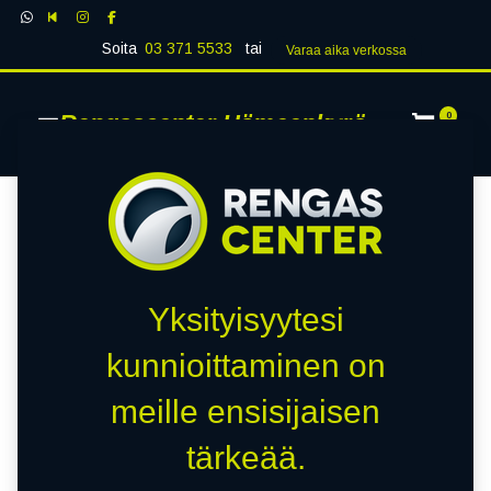
Soita
03 371 5533
tai
Varaa aika verk​​​​ossa
Rengascenter Hämeenkyrö
0
Yksityisyytesi
kunnioittaminen on
meille ensisijaisen
tärkeää.