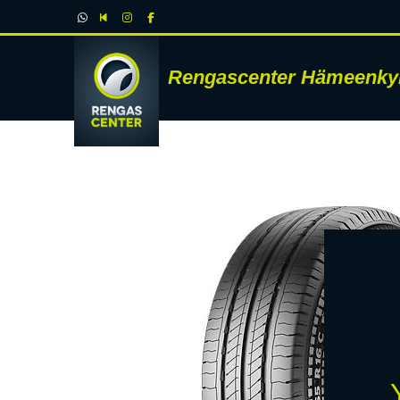
Rengascenter Hämeenky
RENK