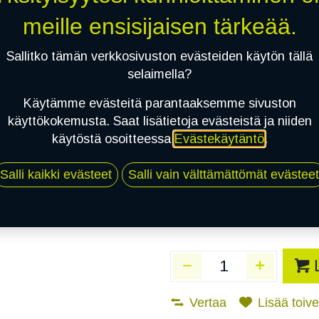
Toimittajilla (Varasto
meille ensisijaisen tärkeää.
Toimitusaika:
3 arkip
Sallitko tämän verkkosivuston evästeiden käytön tällä
Asennuspalvelu
selaimella?
Käytämme evästeitä parantaaksemme sivuston
käyttökokemusta. Saat lisätietoja evästeistä ja niiden
Mikäli valitset asennuksen, pä
käytöstä osoitteessa
Evästekäytäntö
.
1
X 215/60R17C 109/107T CONTIN
Salli kaikki evästeet
Salli vain välttämättömät evästeet
EI ASENNUSTA
Vertaa
Lisää toivel