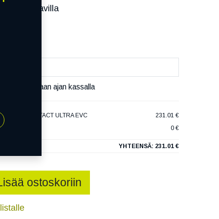
ssa):
Saatavilla
äivää
äset varaamaan ajan kassalla
ENTAL VANCONTACT ULTRA EVC
231.01 €
0 €
YHTEENSÄ:
231.01 €
Lisää ostoskoriin
istalle