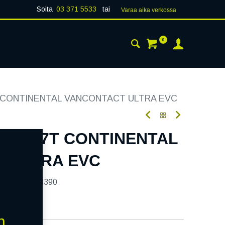
Soita
03 371 5533
tai
Varaa aika verk​​​​ossa
0
 24H
AJANKOHTAISTA
YHTEYSTIEDOT
T CONTINENTAL VANCONTACT ULTRA EVC
109/107T CONTINENTAL
 ULTRA EVC
tekoodi:
238390
n