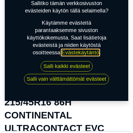
Sallitko tämän verkkosivuston
evästeiden käytön tällä selaimella?
Käytämme evästeitä
parantaaksemme sivuston
käyttökokemusta. Saat lisätietoja
evästeistä ja niiden käytöstä
osoitteessa
Evästekäytäntö
.
Kauppa
Salli kaikki evästeet
215/45R16 86H CONTINENTAL
ULTRACONTACT EVC
Salli vain välttämättömät evästeet
215/45R16 86H
CONTINENTAL
ULTRACONTACT EVC