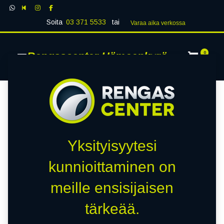
Soita
03 371 5533
tai
Varaa aika verk​​​​ossa
Rengascenter Hämeenkyrö
0
Yksityisyytesi
kunnioittaminen on
meille ensisijaisen
tärkeää.