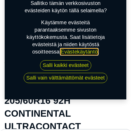
Sallitko tämän verkkosivuston
evästeiden käytön tällä selaimella?
Käytämme evästeitä
parantaaksemme sivuston
käyttökokemusta. Saat lisätietoja
evästeistä ja niiden käytöstä
osoitteessa
Evästekäytäntö
.
Kauppa
Salli kaikki evästeet
205/60R16 92H CONTINENTAL
ULTRACONTACT
Salli vain välttämättömät evästeet
205/60R16 92H
CONTINENTAL
ULTRACONTACT