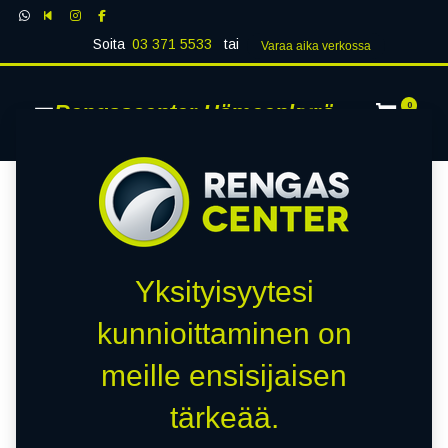
Soita
03 371 5533
tai
Varaa aika verk​​​​ossa
Rengascenter Hämeenkyrö
0
Yksityisyytesi
kunnioittaminen on
meille ensisijaisen
tärkeää.