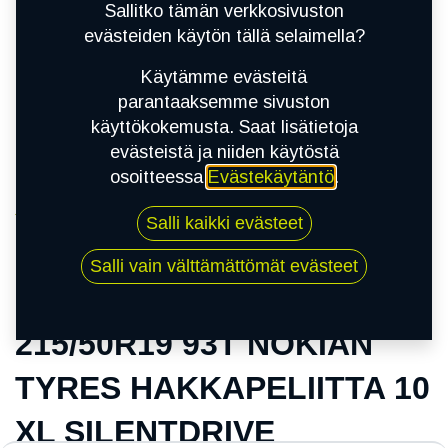
Sallitko tämän verkkosivuston
evästeiden käytön tällä selaimella?
Käytämme evästeitä
parantaaksemme sivuston
käyttökokemusta. Saat lisätietoja
evästeistä ja niiden käytöstä
osoitteessa
Evästekäytäntö
.
Kauppa
Salli kaikki evästeet
215/50R19 93T NOKIAN TYRES
HAKKAPELIITTA 10 XL SILENTDRIVE
Salli vain välttämättömät evästeet
215/50R19 93T NOKIAN
TYRES HAKKAPELIITTA 10
XL SILENTDRIVE