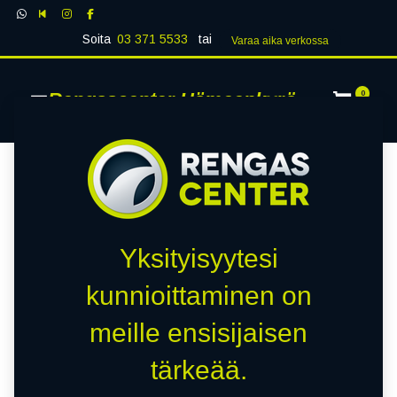
Soita
03 371 5533
tai
Varaa aika verk​​​​ossa
Rengascenter Hämeenkyrö
0
Yksityisyytesi
kunnioittaminen on
meille ensisijaisen
tärkeää.