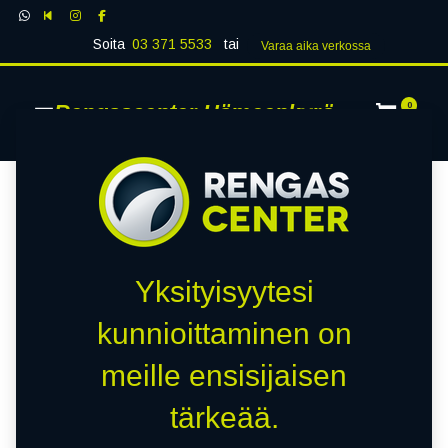
Soita
03 371 5533
tai
Varaa aika verk​​​​ossa
Rengascenter Hämeenkyrö
0
Yksityisyytesi
kunnioittaminen on
meille ensisijaisen
tärkeää.