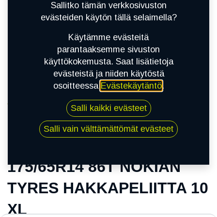
Sallitko tämän verkkosivuston
evästeiden käytön tällä selaimella?
Käytämme evästeitä
parantaaksemme sivuston
käyttökokemusta. Saat lisätietoja
evästeistä ja niiden käytöstä
osoitteessa
Evästekäytäntö
.
Kauppa
Salli kaikki evästeet
175/65R14 86T NOKIAN TYRES
HAKKAPELIITTA 10 XL
Salli vain välttämättömät evästeet
175/65R14 86T NOKIAN
TYRES HAKKAPELIITTA 10
XL