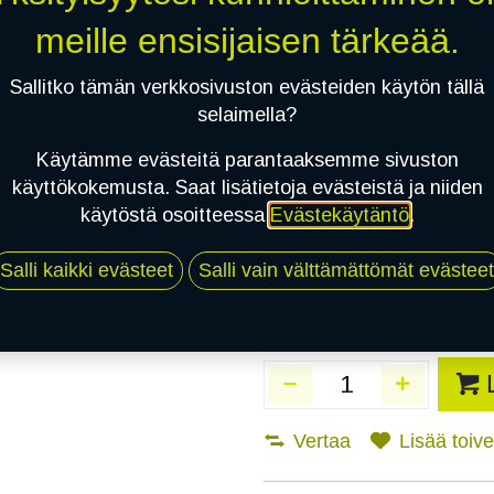
Toimitusaika:
3 arkip
meille ensisijaisen tärkeää.
Asennuspalvelu
Sallitko tämän verkkosivuston evästeiden käytön tällä
selaimella?
Käytämme evästeitä parantaaksemme sivuston
Mikäli valitset asennuksen, pä
käyttökokemusta. Saat lisätietoja evästeistä ja niiden
käytöstä osoitteessa
Evästekäytäntö
.
1
X 215/55R18 99T CONTINENTAL I
EI ASENNUSTA
Salli kaikki evästeet
Salli vain välttämättömät evästeet
Vertaa
Lisää toivel