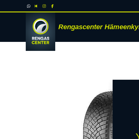
Rengascenter Hämeenky
RENK