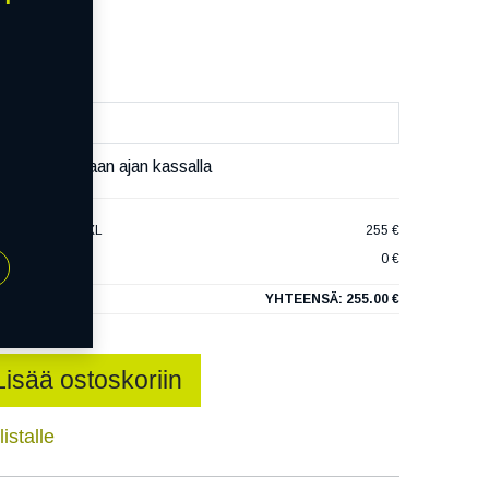
äivää
äset varaamaan ajan kassalla
CECONTACT 3 XL
255 €
0 €
YHTEENSÄ:
255.00 €
Lisää ostoskoriin
istalle