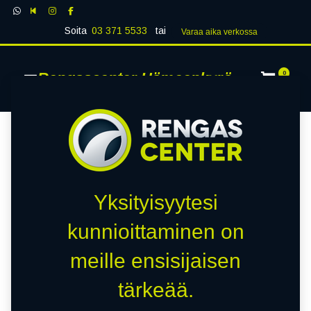
Soita
03 371 5533
tai
Varaa aika verk​​​​ossa
Rengascenter Hämeenkyrö
0
Yksityisyytesi
kunnioittaminen on
meille ensisijaisen
tärkeää.