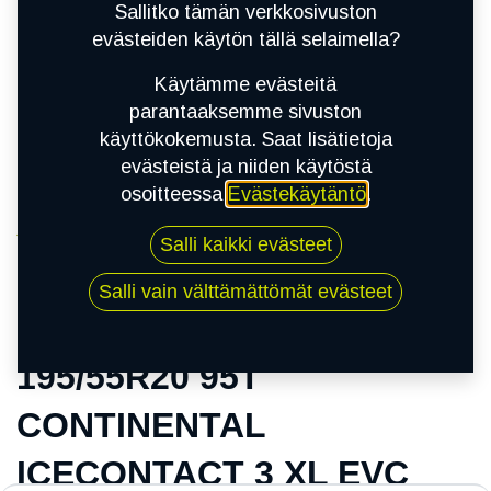
Sallitko tämän verkkosivuston
evästeiden käytön tällä selaimella?
Käytämme evästeitä
parantaaksemme sivuston
käyttökokemusta. Saat lisätietoja
evästeistä ja niiden käytöstä
osoitteessa
Evästekäytäntö
.
Kauppa
Salli kaikki evästeet
195/55R20 95T CONTINENTAL ICECONTACT 3
XL EVC
Salli vain välttämättömät evästeet
195/55R20 95T
CONTINENTAL
ICECONTACT 3 XL EVC