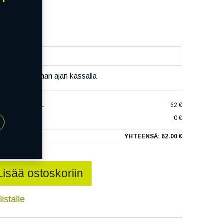
äivää
äset varaamaan ajan kassalla
LION TR777 XL
62 €
0 €
YHTEENSÄ:
62.00 €
Lisää ostoskoriin
istalle