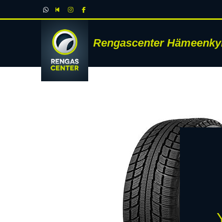
Rengascenter Hämeenky
RENK