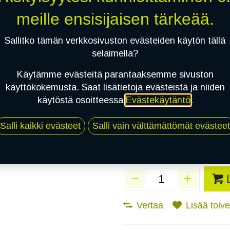
Toimitusaika:
3 arkip
meille ensisijaisen tärkeää.
Asennuspalvelu
Sallitko tämän verkkosivuston evästeiden käytön tällä
selaimella?
Käytämme evästeitä parantaaksemme sivuston
Mikäli valitset asennuksen, pä
käyttökokemusta. Saat lisätietoja evästeistä ja niiden
käytöstä osoitteessa
Evästekäytäntö
.
1
X 175/70R14 88T TRIANGLE SNOW
EI ASENNUSTA
Salli kaikki evästeet
Salli vain välttämättömät evästeet
Vertaa
Lisää toivel