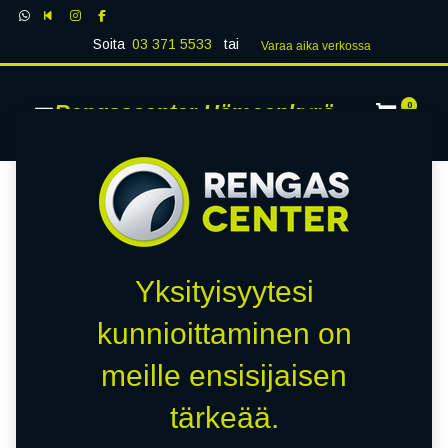
Soita
03 371 5533
tai
Varaa aika verk​​​​ossa
Rengascenter Hämeenkyrö
0
Yksityisyytesi
kunnioittaminen on
meille ensisijaisen
tärkeää.