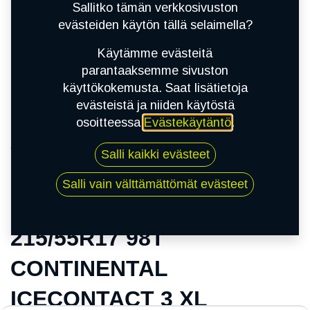
Sallitko tämän verkkosivuston
evästeiden käytön tällä selaimella?
Käytämme evästeitä
parantaaksemme sivuston
käyttökokemusta. Saat lisätietoja
evästeistä ja niiden käytöstä
osoitteessa
Evästekäytäntö
.
Kauppa
Salli kaikki evästeet
215/55R17 98T CONTINENTAL ICECONTACT 3
XL
Salli vain välttämättömät evästeet
215/55R17 98T
CONTINENTAL
ICECONTACT 3 XL