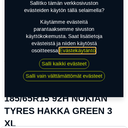
Sallitko tämän verkkosivuston
evästeiden käytön tällä selaimella?
Käytämme evästeitä
parantaaksemme sivuston
käyttökokemusta. Saat lisätietoja
evästeistä ja niiden käytöstä
osoitteessa
Evästekäytäntö
.
Kauppa
Salli kaikki evästeet
185/65R15 92H NOKIAN TYRES HAKKA GREEN
3 XL
Salli vain välttämättömät evästeet
185/65R15 92H NOKIAN
TYRES HAKKA GREEN 3
XL