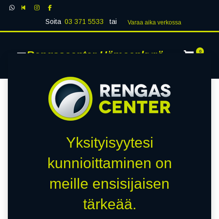
Soita
03 371 5533
tai
Varaa aika verk​​​​ossa
Rengascenter Hämeenkyrö
0
Yksityisyytesi
kunnioittaminen on
meille ensisijaisen
tärkeää.