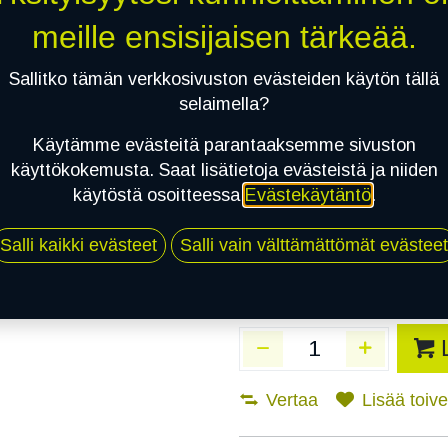
Toimitusaika:
3 arkip
meille ensisijaisen tärkeää.
Asennuspalvelu
Sallitko tämän verkkosivuston evästeiden käytön tällä
selaimella?
Käytämme evästeitä parantaaksemme sivuston
Mikäli valitset asennuksen, pä
käyttökokemusta. Saat lisätietoja evästeistä ja niiden
käytöstä osoitteessa
Evästekäytäntö
.
1
X 205/65R15 94H TRIANGLE AGILE
EI ASENNUSTA
Salli kaikki evästeet
Salli vain välttämättömät evästeet
Vertaa
Lisää toivel