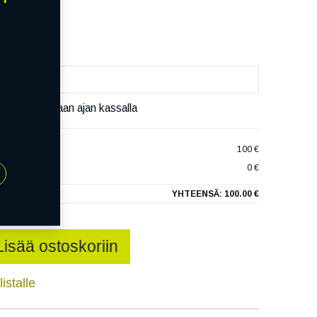
äivää
äset varaamaan ajan kassalla
X A/T TR292
100 €
0 €
YHTEENSÄ:
100.00 €
Lisää ostoskoriin
istalle