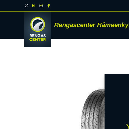
Rengascenter Hämeenky
RENK