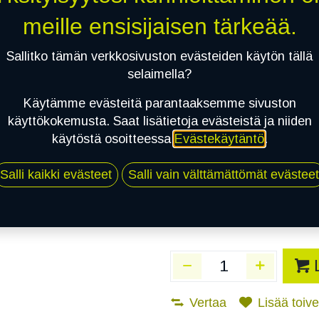
Toimittajilla (Varasto
meille ensisijaisen tärkeää.
Toimitusaika:
3 arkip
Sallitko tämän verkkosivuston evästeiden käytön tällä
Asennuspalvelu
selaimella?
Käytämme evästeitä parantaaksemme sivuston
käyttökokemusta. Saat lisätietoja evästeistä ja niiden
Mikäli valitset asennuksen, pä
käytöstä osoitteessa
Evästekäytäntö
.
1
X 195/75R16C 107/105R CONTIN
Salli kaikki evästeet
Salli vain välttämättömät evästeet
EI ASENNUSTA
Vertaa
Lisää toivel