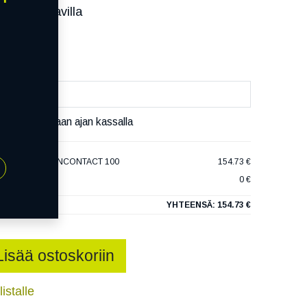
ssa):
Saatavilla
äivää
äset varaamaan ajan kassalla
ENTAL CONTIVANCONTACT 100
154.73 €
0 €
YHTEENSÄ:
154.73 €
Lisää ostoskoriin
istalle