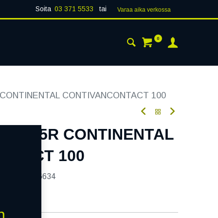
Soita
03 371 5533
tai
Varaa aika verk​​​​ossa
0
 24H
AJANKOHTAISTA
YHTEYSTIEDOT
R CONTINENTAL CONTIVANCONTACT 100
107/105R CONTINENTAL
NTACT 100
tekoodi:
236634
n