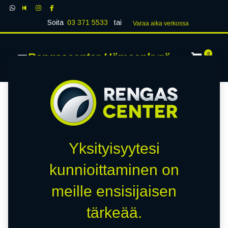
Soita
03 371 5533
tai
Varaa aika verk​​​​ossa
Rengascenter Hämeenkyrö
0
Yksityisyytesi
kunnioittaminen on
meille ensisijaisen
tärkeää.