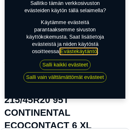
Sallitko tämän verkkosivuston
evästeiden käytön tällä selaimella?
Käytämme evästeitä
parantaaksemme sivuston
käyttökokemusta. Saat lisätietoja
evästeistä ja niiden käytöstä
osoitteessa
Evästekäytäntö
.
Kauppa
Salli kaikki evästeet
215/45R20 95T CONTINENTAL ECOCONTACT
6 XL (+)|EVC CS
Salli vain välttämättömät evästeet
215/45R20 95T
CONTINENTAL
ECOCONTACT 6 XL