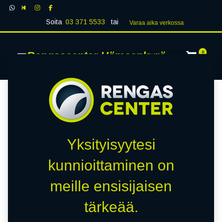
Soita
03 371 5533
tai
Varaa aika verk​​​​ossa
Rengascenter Hämeenkyrö
0
Yksityisyytesi
kunnioittaminen on
meille ensisijaisen
tärkeää.