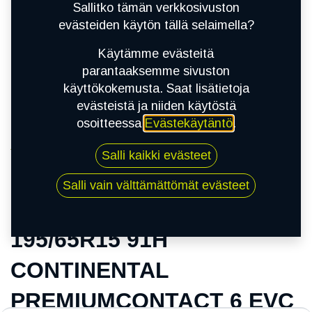
Sallitko tämän verkkosivuston
evästeiden käytön tällä selaimella?
Käytämme evästeitä
parantaaksemme sivuston
käyttökokemusta. Saat lisätietoja
evästeistä ja niiden käytöstä
osoitteessa
Evästekäytäntö
.
Kauppa
Salli kaikki evästeet
195/65R15 91H CONTINENTAL
PREMIUMCONTACT 6 EVC
Salli vain välttämättömät evästeet
195/65R15 91H
CONTINENTAL
PREMIUMCONTACT 6 EVC