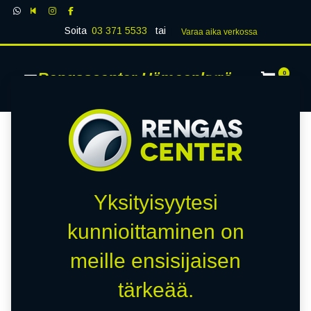
Soita
03 371 5533
tai
Varaa aika verk​​​​ossa
Rengascenter Hämeenkyrö
0
Yksityisyytesi
kunnioittaminen on
meille ensisijaisen
tärkeää.