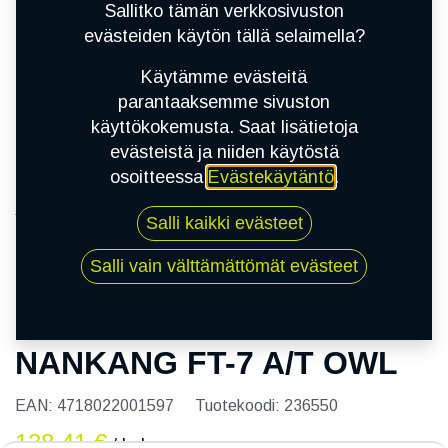
Sallitko tämän verkkosivuston
evästeiden käytön tällä selaimella?
Käytämme evästeitä
parantaaksemme sivuston
käyttökokemusta. Saat lisätietoja
evästeistä ja niiden käytöstä
osoitteessa
Evästekäytäntö
.
Kauppa
Salli kaikki evästeet
205/80R16C 110/108S NANKANG FT-7 A/T OWL
Salli vain välttämättömät evästeet
205/80R16C 110/108S
NANKANG FT-7 A/T OWL
EAN:
4718022001597
Tuotekoodi:
236550
138,41
€
/ kpl