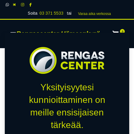
Soita
03 371 5533
tai
Varaa aika verk​​​​ossa
Rengascenter Hämeenkyrö
0
Yksityisyytesi
kunnioittaminen on
meille ensisijaisen
tärkeää.