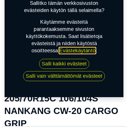
Sallitko tämän verkkosivuston
evästeiden käytön tällä selaimella?
Käytämme evästeitä
parantaaksemme sivuston
käyttökokemusta. Saat lisätietoja
evästeistä ja niiden käytöstä
osoitteessa
Evästekäytäntö
.
Kauppa
Salli kaikki evästeet
205/70R15C 106/104S NANKANG CW-20
CARGO GRIP
Salli vain välttämättömät evästeet
205/70R15C 106/104S
NANKANG CW-20 CARGO
GRIP