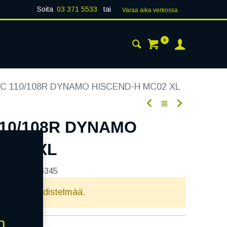
Soita
03 371 5533
tai
Varaa aika verk​​​​ossa
0
 24H
AJANKOHTAISTA
YHTEYSTIEDOT
6C 110/108R DYNAMO HISCEND-H MC02 XL
110/108R DYNAMO
C02 XL
tekoodi:
236345
elvollista yhdistelmää.
n