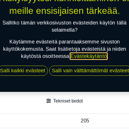
Jaa
meille ensisijaisen tärkeää.
Toimitusehdot
Sallitko tämän verkkosivuston evästeiden käytön tällä
selaimella?
Käytämme evästeitä parantaaksemme sivuston
käyttökokemusta. Saat lisätietoja evästeistä ja niiden
käytöstä osoitteessa
Evästekäytäntö
.
Salli kaikki evästeet
Salli vain välttämättömät evästeet
Tekniset tiedot
205