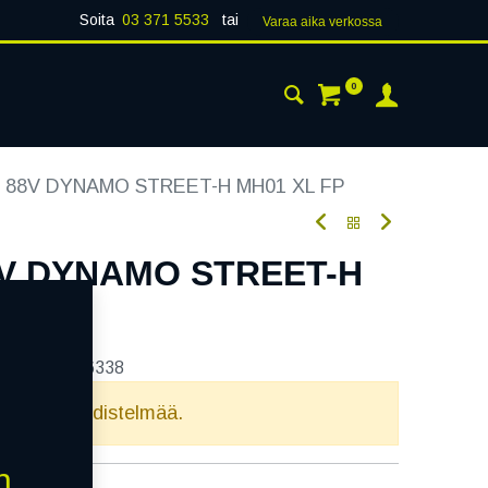
Soita
03 371 5533
tai
Varaa aika verk​​​​ossa
0
 24H
AJANKOHTAISTA
YHTEYSTIEDOT
6 88V DYNAMO STREET-H MH01 XL FP
8V DYNAMO STREET-H
tekoodi:
236338
elvollista yhdistelmää.
n