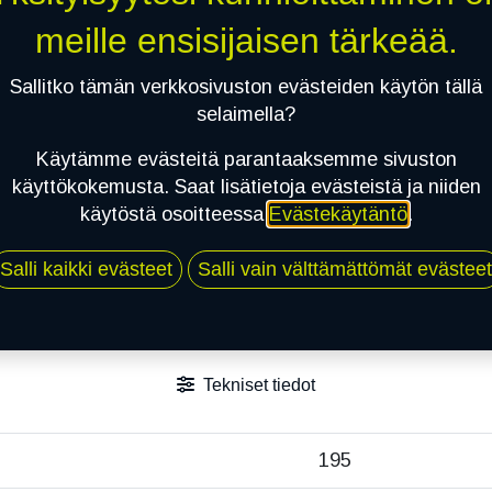
Jaa
meille ensisijaisen tärkeää.
Toimitusehdot
Sallitko tämän verkkosivuston evästeiden käytön tällä
selaimella?
Käytämme evästeitä parantaaksemme sivuston
käyttökokemusta. Saat lisätietoja evästeistä ja niiden
käytöstä osoitteessa
Evästekäytäntö
.
Salli kaikki evästeet
Salli vain välttämättömät evästeet
Tekniset tiedot
195