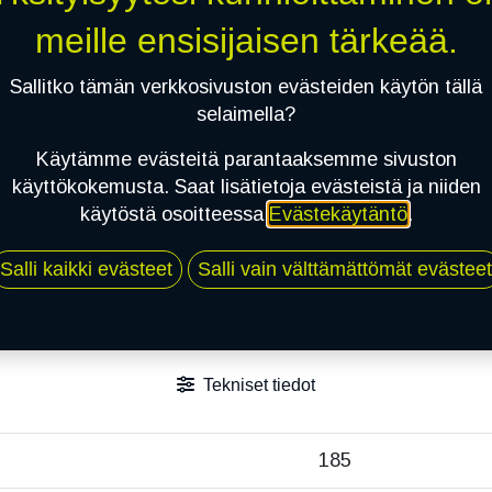
Jaa
meille ensisijaisen tärkeää.
Toimitusehdot
Sallitko tämän verkkosivuston evästeiden käytön tällä
selaimella?
Käytämme evästeitä parantaaksemme sivuston
käyttökokemusta. Saat lisätietoja evästeistä ja niiden
käytöstä osoitteessa
Evästekäytäntö
.
Salli kaikki evästeet
Salli vain välttämättömät evästeet
Tekniset tiedot
185