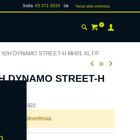
Soita
03 371 5533
tai
Varaa aika verk​​​​ossa
0
 24H
AJANKOHTAISTA
YHTEYSTIEDOT
5 92H DYNAMO STREET-H MH01 XL FP
2H DYNAMO STREET-H
tekoodi:
236322
elvollista yhdistelmää.
n