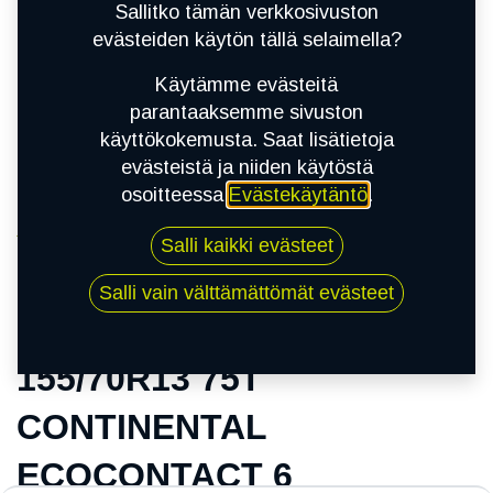
Sallitko tämän verkkosivuston
evästeiden käytön tällä selaimella?
Käytämme evästeitä
parantaaksemme sivuston
käyttökokemusta. Saat lisätietoja
evästeistä ja niiden käytöstä
osoitteessa
Evästekäytäntö
.
Kauppa
Salli kaikki evästeet
155/70R13 75T CONTINENTAL ECOCONTACT
6
Salli vain välttämättömät evästeet
155/70R13 75T
CONTINENTAL
ECOCONTACT 6