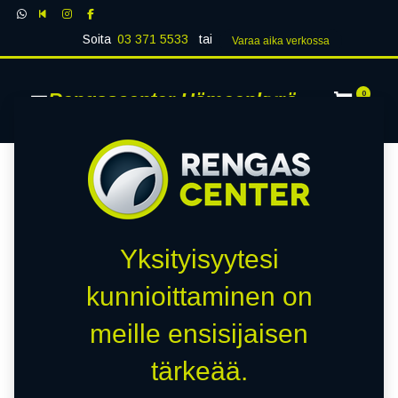
Soita
03 371 5533
tai
Varaa aika verk​​​​ossa
Rengascenter Hämeenkyrö
0
Yksityisyytesi
kunnioittaminen on
meille ensisijaisen
tärkeää.