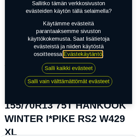
Sallitko tämän verkkosivuston
evästeiden käytön tällä selaimella?
Käytämme evästeitä
parantaaksemme sivuston
käyttökokemusta. Saat lisätietoja
evästeistä ja niiden käytöstä
osoitteessa
Evästekäytäntö
.
Kauppa
Salli kaikki evästeet
155/70R13 75T HANKOOK WINTER I*PIKE RS2
W429 XL
Salli vain välttämättömät evästeet
155/70R13 75T HANKOOK
WINTER I*PIKE RS2 W429
XL