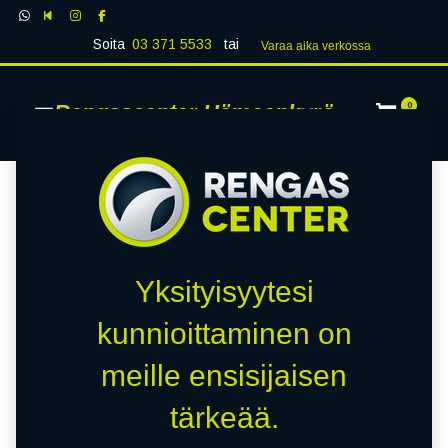
Soita
03 371 5533
tai
Varaa aika verk​​​​ossa
Rengascenter Hämeenkyrö
0
Yksityisyytesi
kunnioittaminen on
meille ensisijaisen
tärkeää.