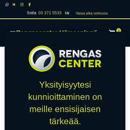
Soita
03 371 5533
tai
Varaa aika verk​​​​ossa
Rengascenter Hämeenkyrö
0
Yksityisyytesi
kunnioittaminen on
meille ensisijaisen
tärkeää.