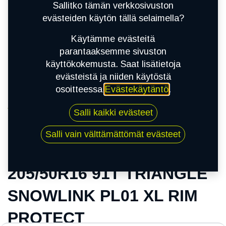
Sallitko tämän verkkosivuston
evästeiden käytön tällä selaimella?
Käytämme evästeitä
parantaaksemme sivuston
käyttökokemusta. Saat lisätietoja
evästeistä ja niiden käytöstä
osoitteessa
Evästekäytäntö
.
Kauppa
Salli kaikki evästeet
205/50R16 91T TRIANGLE SNOWLINK PL01 XL
RIM PROTECT
Salli vain välttämättömät evästeet
205/50R16 91T TRIANGLE
SNOWLINK PL01 XL RIM
PROTECT