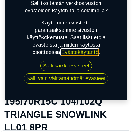
Sallitko tämän verkkosivuston
evästeiden käytön tällä selaimella?
Käytämme evästeitä
parantaaksemme sivuston
käyttökokemusta. Saat lisätietoja
evästeistä ja niiden käytöstä
osoitteessa
Evästekäytäntö
.
Kauppa
Salli kaikki evästeet
195/70R15C 104/102Q TRIANGLE SNOWLINK
LL01 8PR
Salli vain välttämättömät evästeet
195/70R15C 104/102Q
TRIANGLE SNOWLINK
LL01 8PR