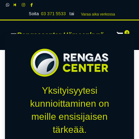
Soita
03 371 5533
tai
Varaa aika verk​​​​ossa
Rengascenter Hämeenkyrö
0
Yksityisyytesi
kunnioittaminen on
meille ensisijaisen
tärkeää.