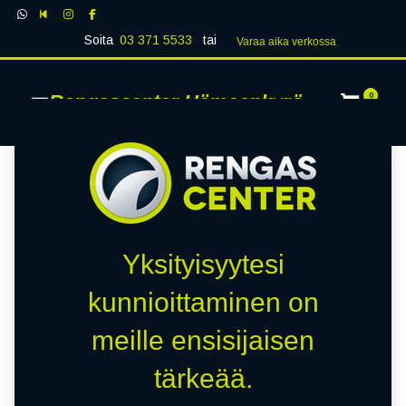
Soita
03 371 5533
tai
Varaa aika verk​​​​ossa
Rengascenter Hämeenkyrö
0
Yksityisyytesi
kunnioittaminen on
meille ensisijaisen
tärkeää.