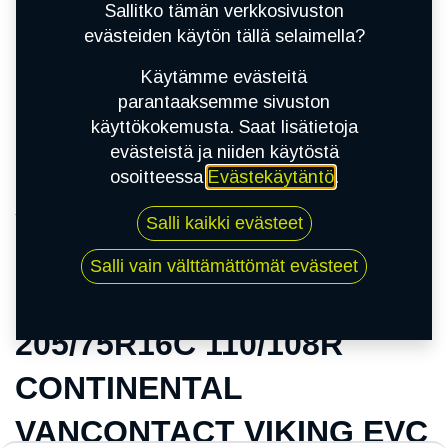
Sallitko tämän verkkosivuston
evästeiden käytön tällä selaimella?
Käytämme evästeitä
parantaaksemme sivuston
käyttökokemusta. Saat lisätietoja
evästeistä ja niiden käytöstä
osoitteessa
Evästekäytäntö
.
Kauppa
Salli kaikki evästeet
205/75R16C 110/108R CONTINENTAL
VANCONTACT VIKING EVC
Salli vain välttämättömät evästeet
205/75R16C 110/108R
CONTINENTAL
VANCONTACT VIKING EVC