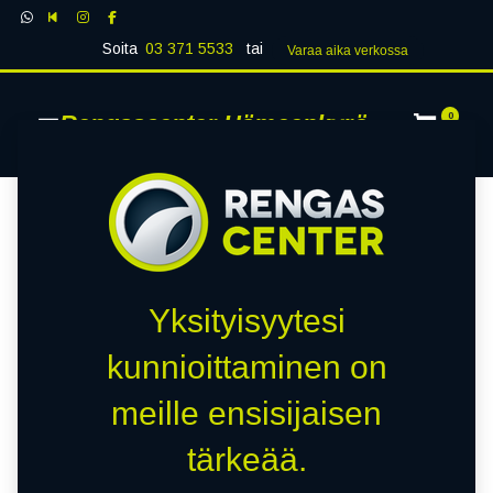
Soita
03 371 5533
tai
Varaa aika verk​​​​ossa
Rengascenter Hämeenkyrö
0
Yksityisyytesi
kunnioittaminen on
meille ensisijaisen
tärkeää.