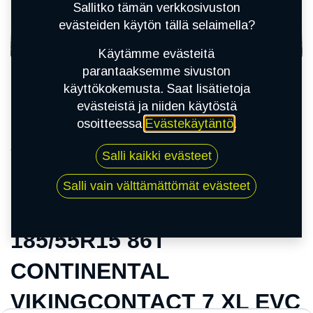
Sallitko tämän verkkosivuston
evästeiden käytön tällä selaimella?
Käytämme evästeitä
parantaaksemme sivuston
käyttökokemusta. Saat lisätietoja
evästeistä ja niiden käytöstä
osoitteessa
Evästekäytäntö
.
Kauppa
Salli kaikki evästeet
185/55R15 86T CONTINENTAL
VIKINGCONTACT 7 XL EVC
Salli vain välttämättömät evästeet
185/55R15 86T
CONTINENTAL
VIKINGCONTACT 7 XL EVC