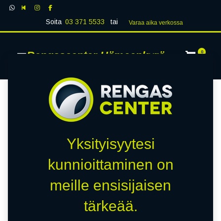
Soita
03 371 5533
tai
Varaa aika verk​​​​ossa
Rengascenter Hämeenkyrö
0
Yksityisyytesi
kunnioittaminen on
meille ensisijaisen
tärkeää.