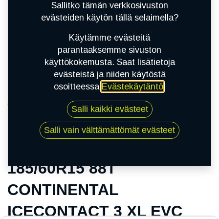
Sallitko tämän verkkosivuston
evästeiden käytön tällä selaimella?
Käytämme evästeitä
parantaaksemme sivuston
käyttökokemusta. Saat lisätietoja
evästeistä ja niiden käytöstä
osoitteessa
Evästekäytäntö
.
Kauppa
Salli kaikki evästeet
185/60R15 88T CONTINENTAL ICECONTACT 3
XL EVC
Salli vain välttämättömät evästeet
185/60R15 88T
CONTINENTAL
ICECONTACT 3 XL EVC