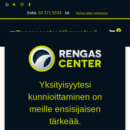
Soita
03 371 5533
tai
Varaa aika verk​​​​ossa
Rengascenter Hämeenkyrö
0
Yksityisyytesi
kunnioittaminen on
meille ensisijaisen
tärkeää.