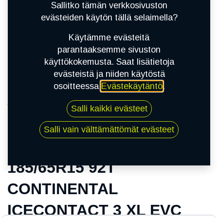
Sallitko tämän verkkosivuston
evästeiden käytön tällä selaimella?
Käytämme evästeitä
parantaaksemme sivuston
käyttökokemusta. Saat lisätietoja
evästeistä ja niiden käytöstä
osoitteessa
Evästekäytäntö
.
Kauppa
Salli kaikki evästeet
185/65R15 92T CONTINENTAL ICECONTACT 3
XL EVC
Salli vain välttämättömät evästeet
185/65R15 92T
CONTINENTAL
ICECONTACT 3 XL EVC